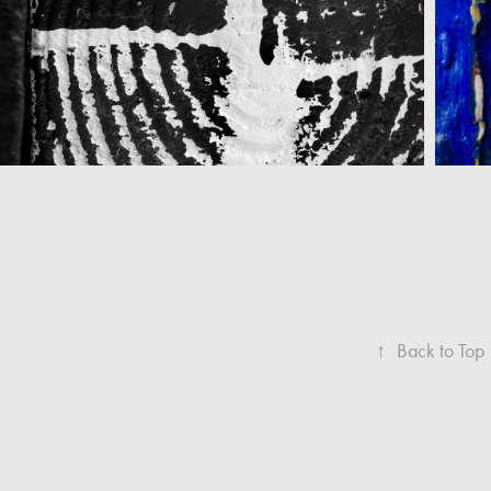
↑
Back to Top